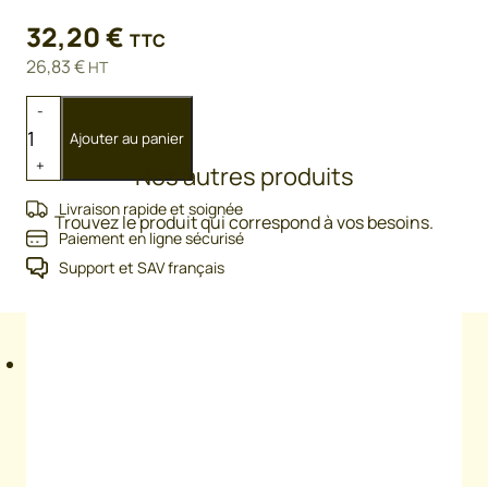
32,20
€
TTC
26,83
€
HT
quantité
-
de
Ajouter au panier
PIQUET
+
Nos autres produits
FIBRE
VERRE
Livraison rapide et soignée
Trouvez le produit qui correspond à vos besoins.
1,15
Paiement en ligne sécurisé
M
Support et SAV français
Description
DIAM.10MM avec bèche intégrée,
hauteur de clôture 0,90 m environ