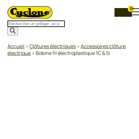
0
Recherche
de
produits
Accueil
>
Clôtures électriques
>
Accessoires clôture
électrique
>
Bobine fil électroplastique 1C & 5i