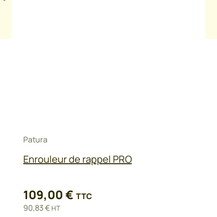
Longueur
200 m, 400 m
Patura
Enrouleur de rappel PRO
109,00
€
TTC
90,83
€
HT