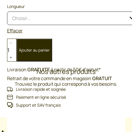
Longueur
Choisir...
Effacer
quantité
-
de
Ajouter au panier
Bobine
+
fil
électroplastique
Livraison
GRATUITE
à partir de 50€ d'achat*
Nos autres produits
1C
Retrait de votre commande en magasin
GRATUIT
&
Trouvez le produit qui correspond à vos besoins.
5i
Livraison rapide et soignée
Paiement en ligne sécurisé
Support et SAV français
Informations complémentaires