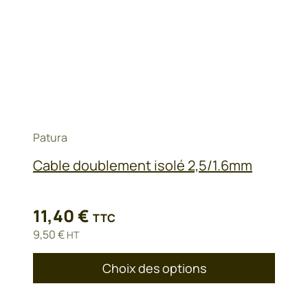
Patura
Cable doublement isolé 2,5/1.6mm
11,40
€
TTC
9,50
€
HT
Choix des options