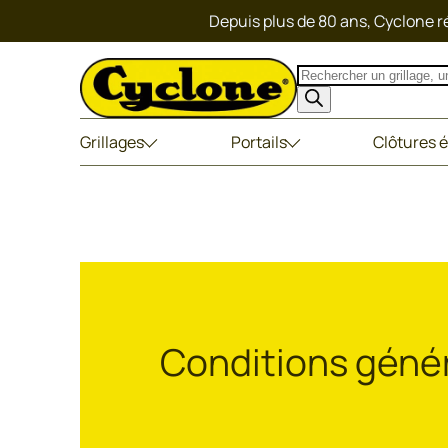
Depuis plus de 80 ans, Cyclone ré
Recherche
de
produits
Grillages
Portails
Clôtures é
Conditions génér