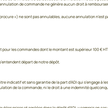
. Une annulation de commande ne génère aucun droit à rembours
ocure ») ne sont pas annulables, aucune annulation n’est par 
nt pour les commandes dont le montant est supérieur 100 € HT 
 s’entendent départ de notre dépôt.
re indicatif et sans garantie de la part d’ADI qui s’engage à l
nnulation de la commande, ni le droit à une indemnité quelconq
ées prises et agréées dans le dépôt d’ADI, y compris en cas de