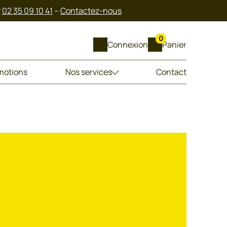
?
02 35 09 10 41
–
Contactez-nous
0
Connexion
Panier
motions
Nos services
Contact