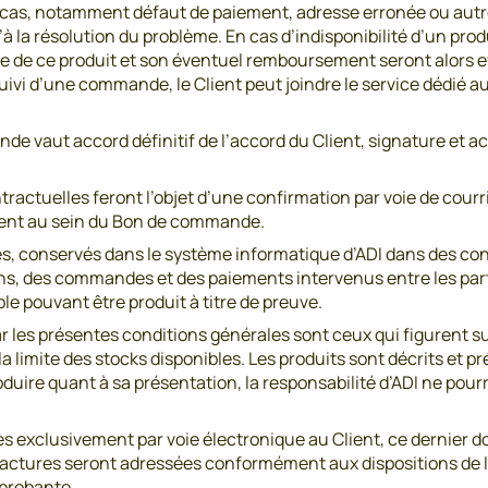
cas, notamment défaut de paiement, adresse erronée ou autre 
à la résolution du problème. En cas d’indisponibilité d’un pro
de de ce produit et son éventuel remboursement seront alors 
 suivi d’une commande, le Client peut joindre le service dédié a
nde vaut accord définitif de l’accord du Client, signature et 
actuelles feront l’objet d’une confirmation par voie de courr
 Client au sein du Bon de commande.
sés, conservés dans le système informatique d’ADI dans des con
, des commandes et des paiements intervenus entre les part
ble pouvant être produit à titre de preuve.
par les présentes conditions générales sont ceux qui figurent su
la limite des stocks disponibles. Les produits sont décrits et p
oduire quant à sa présentation, la responsabilité d’ADI ne pou
es exclusivement par voie électronique au Client, ce dernier
factures seront adressées conformément aux dispositions de l’
 probante.