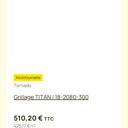
Incontournable
Tornado
Grillage TITAN | 18-2080-300
510,20
€
TTC
425,17
€
HT