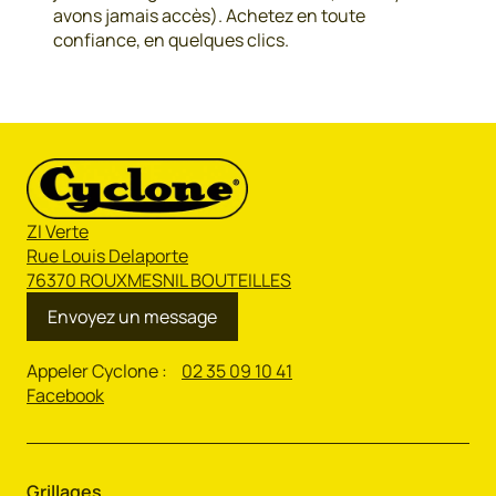
avons jamais accès). Achetez en toute
confiance, en quelques clics.
ZI Verte
Rue Louis Delaporte
76370 ROUXMESNIL BOUTEILLES
Envoyez un message
Appeler Cyclone :
02 35 09 10 41
Facebook
Grillages