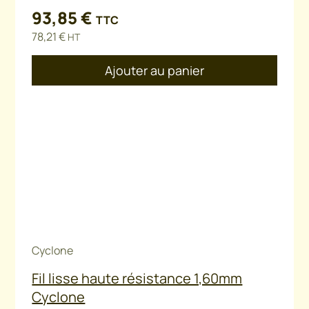
93,85
€
TTC
78,21
€
HT
Ajouter au panier
Cyclone
Fil lisse haute résistance 1,60mm
Cyclone