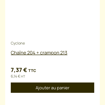
Cyclone
Chaîne 204 + crampon 213
7,37
€
TTC
6,14
€
HT
Ajouter au panier