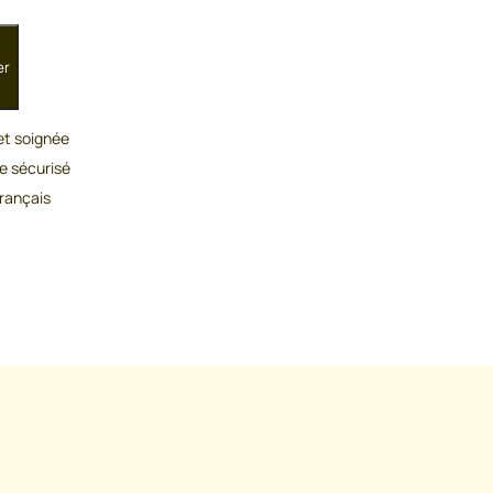
er
 et soignée
e sécurisé
rançais