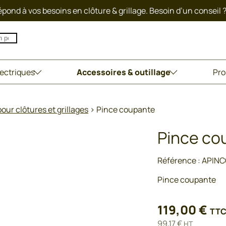
pond à vos besoins en clôture & grillage. Besoin d’un conseil 
lectriques
Accessoires & outillage
Pro
our clôtures et grillages
>
Pince coupante
Pince co
Référence :
APIN
Pince coupante
119,00
€
TT
99,17
€
HT