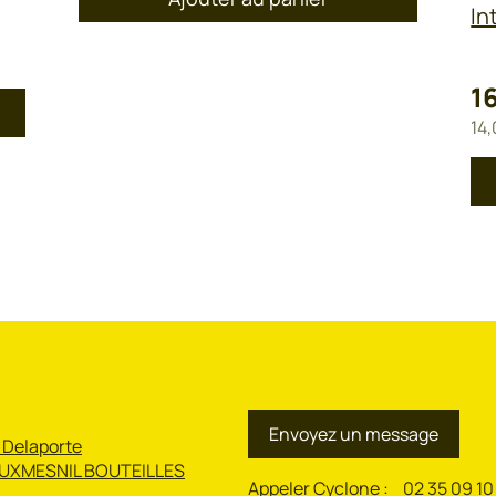
In
1
14
Envoyez un message
 Delaporte
UXMESNIL BOUTEILLES
Appeler Cyclone :
02 35 09 10