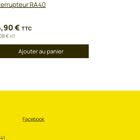
terrupteur RA40
6,90
€
TTC
,08
€
HT
Ajouter au panier
Facebook
 41