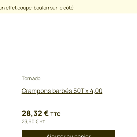
’un
effet coupe-boulon sur le côté.
Tornado
Crampons barbés 50T x 4,00
28,32
€
TTC
23,60
€
HT
Ajouter au panier