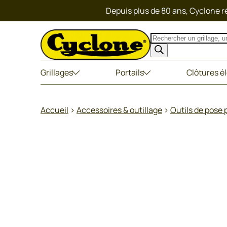
Depuis plus de 80 ans, Cyclone ré
Recherche
de
produits
Grillages
Portails
Clôtures é
Accueil
>
Accessoires & outillage
>
Outils de pose p