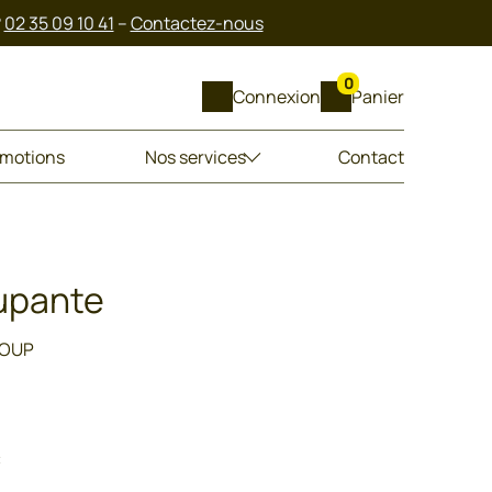
?
02 35 09 10 41
–
Contactez-nous
0
Connexion
Panier
motions
Nos services
Contact
upante
COUP
C