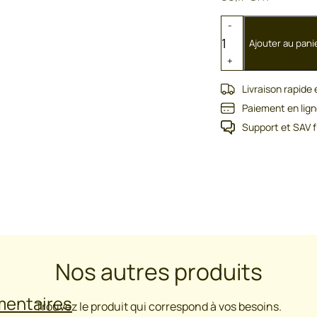
quantité
-
de
Ajouter au pani
Pince
+
coupante
Livraison rapide
Paiement en lign
Support et SAV f
Nos autres produits
mentaires
Trouvez le produit qui correspond à vos besoins.