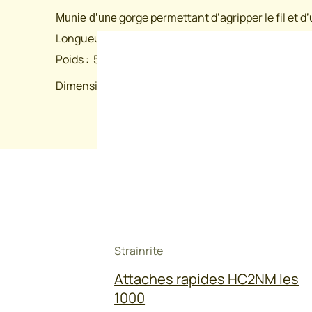
gorge permettant d’agripper le fil et d
Munie d’une
Longueur totale : 23 cm
Poids : 540 gr
Dimensions
0,535 cm
Strainrite
Attaches rapides HC2NM les
1000