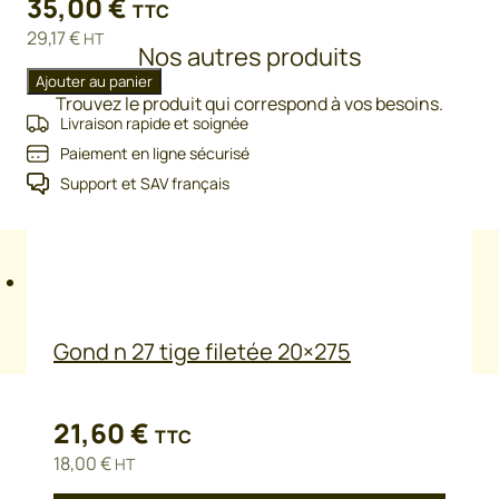
35,00
€
TTC
29,17
€
HT
Nos autres produits
Ajouter au panier
Trouvez le produit qui correspond à vos besoins.
Livraison rapide et soignée
Paiement en ligne sécurisé
Support et SAV français
Description
Informations complémentaires
Poids
0,9 kg
Gond n 27 tige filetée 20×275
21,60
€
TTC
18,00
€
HT