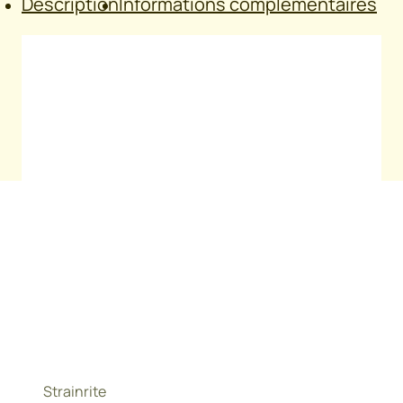
Description
Informations complémentaires
Gond galvanisé très facile à souder, permettant de
réaliser comme vous le souhaitez votre point
d’encrage pour votre porte/portail.
Poids
0,13 kg
Strainrite