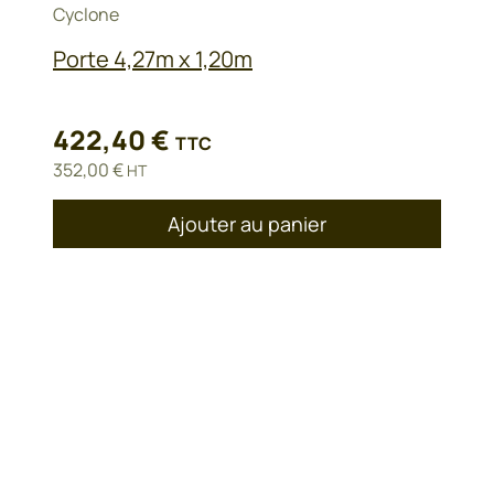
Cyclone
Porte 4,27m x 1,20m
422,40
€
TTC
352,00
€
HT
Ajouter au panier