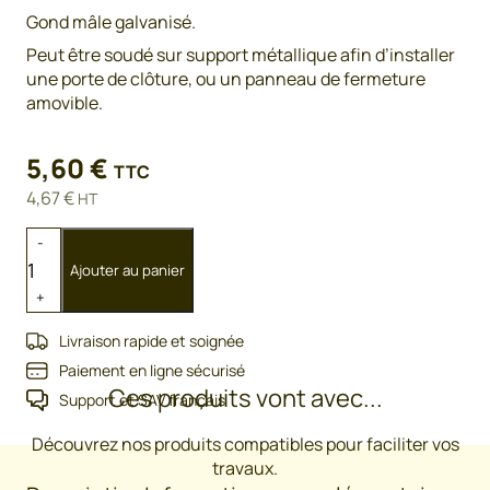
Gond mâle galvanisé.
Peut être soudé sur support métallique afin d’installer
une porte de clôture, ou un panneau de fermeture
amovible.
5,60
€
TTC
4,67
€
HT
quantité
-
de
Ajouter au panier
Gond
+
mâle
à
Livraison rapide et soignée
souder
Paiement en ligne sécurisé
Ces produits vont avec...
Support et SAV français
Découvrez nos produits compatibles pour faciliter vos
travaux.