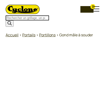
0
Recherche
de
produits
Accueil
>
Portails
>
Portillons
>
Gond mâle à souder