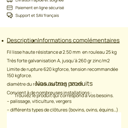
haute
Paiement en ligne sécurisé
résistance
Support et SAV français
Description
Informations complémentaires
Fil lisse haute résistance ø 2.50 mm en rouleau 25 kg
Très forte galvanisation A, jusqu’à 260 gr zinc/m2
Limite de rupture 620 kgforce, tension recommandée
150 kgforce.
Nos autres produits
diamètre du rouleau de 25 kg : 53 cm
Convient à de nombreuses installations :
Trouvez le produit qui correspond à vos besoins.
– palissage, viticulture, vergers
– différents types de clôtures (bovins, ovins, équins…)
– clôtures en fils lisses électrifiés.
Conditionnement unitaire : 1 rouleau de 25kg (640m