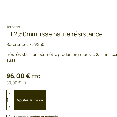
Tornado
Fil 2,50mm lisse haute résistance
Référence :
FLIV250
très résistant en périmètre produit high tensile 2,5 mm, c
aussi.
96,00
€
TTC
80,00
€
HT
quantité
-
de
Ajouter au panier
Fil
+
2,50mm
lisse
Livraison rapide et soignée