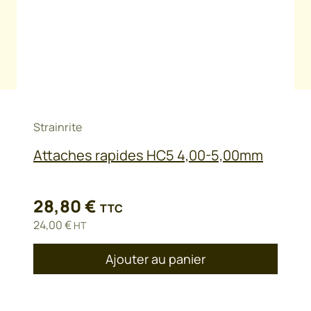
de fil)
diamètre intérieur 53 cm
Poids
25 kg
Strainrite
Attaches rapides HC5 4,00-5,00mm
28,80
€
TTC
24,00
€
HT
Ajouter au panier