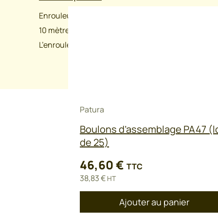
Enrouleur de rappel « PRO »
10 mètres de ruban de 20mm
L’enrouleur est inclinable.
Patura
Boulons d’assemblage PA47 (l
de 25)
46,60
€
TTC
38,83
€
HT
Ajouter au panier