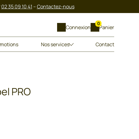
?
02 35 09 10 41
–
Contactez-nous
0
Connexion
Panier
motions
Nos services
Contact
pel PRO