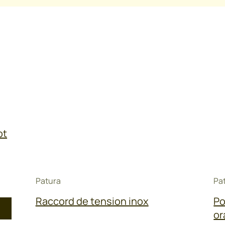
ot
Patura
Pa
Raccord de tension inox
Po
or