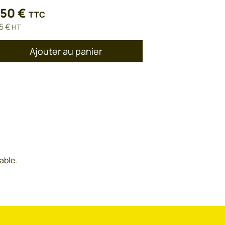
,50
€
TTC
75
€
HT
Ajouter au panier
able.