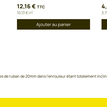
12,16
€
4
TTC
10,13
€
3,
HT
Ajouter au panier
es de ruban de 20mm dans l’enrouleur étant totalement inclin