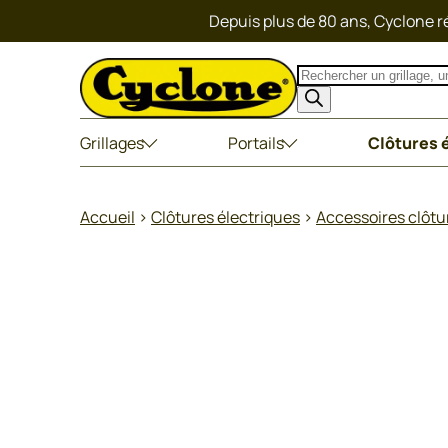
Depuis plus de 80 ans, Cyclone ré
Recherche
de
produits
Grillages
Portails
Clôtures 
Accueil
>
Clôtures électriques
>
Accessoires clôtu