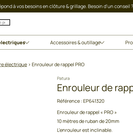
pond à vos besoins en clôture & grillage. Besoin d’un conseil 
électriques
Accessoires & outillage
Pro
re électrique
>
Enrouleur de rappel PRO
Patura
Enrouleur de rap
Référence :
EP641320
Enrouleur de rappel « PRO »
10 mètres de ruban de 20mm
L’enrouleur est inclinable.