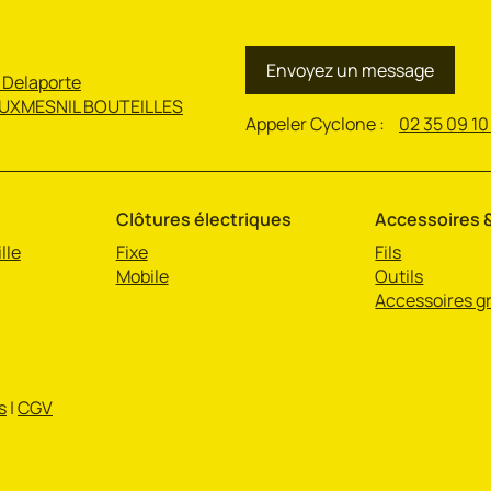
Envoyez un message
 Delaporte
UXMESNIL BOUTEILLES
Appeler Cyclone :
02 35 09 10
Clôtures électriques
Accessoires &
lle
Fixe
Fils
Mobile
Outils
Accessoires gr
s
|
CGV