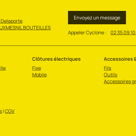
Envoyez un message
 Delaporte
UXMESNIL BOUTEILLES
Appeler Cyclone :
02 35 09 10
Clôtures électriques
Accessoires &
lle
Fixe
Fils
Mobile
Outils
Accessoires gr
s
|
CGV