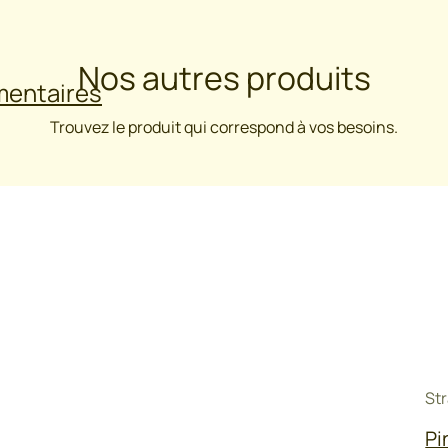
Nos autres produits
mentaires
Trouvez le produit qui correspond à vos besoins.
ues par simple pincement avec la pince H550 ou H600 pour des 
Str
Pi