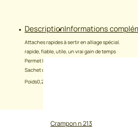
Description
Informations complé
Attaches rapides à sertir en alliage spécial.
rapide, fiable, utile, un vrai gain de temps
Permet le raccordement de fils lisses ou électriq
Sachet de 50 pièces.
Poids
0,215 kg
Crampon n 213