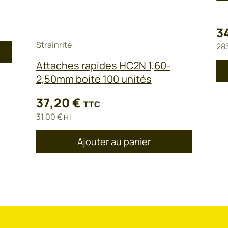
3
Strainrite
28
Attaches rapides HC2N 1,60-
2,50mm boite 100 unités
37,20
€
TTC
31,00
€
HT
Ajouter au panier