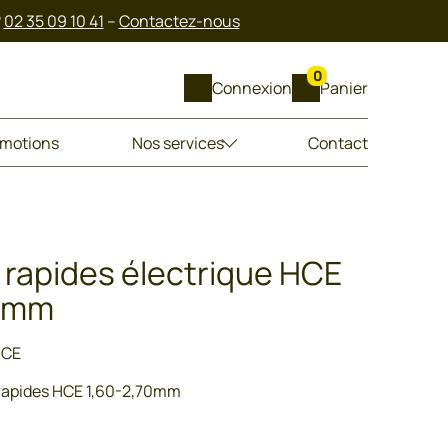
?
02 35 09 10 41
–
Contactez-nous
0
Connexion
Panier
motions
Nos services
Contact
 rapides électrique HCE
70mm
HCE
 rapides HCE 1,60-2,70mm