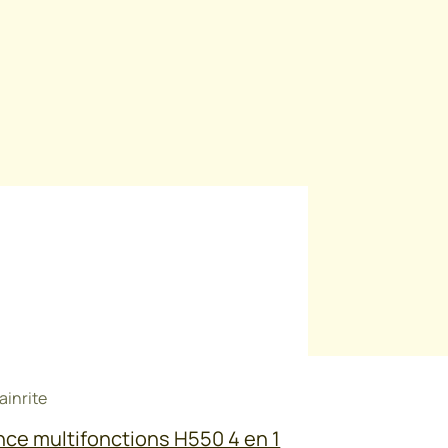
fils de diamètre 1,60 mm jusqu’à 2,70 mm.
ainrite
nce multifonctions H550 4 en 1