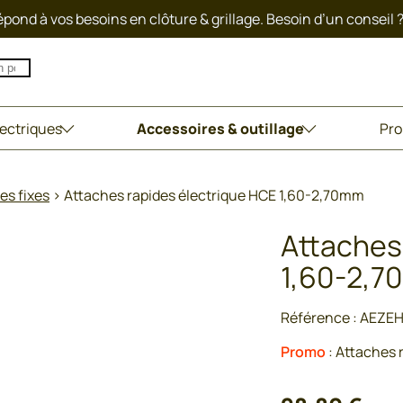
pond à vos besoins en clôture & grillage. Besoin d’un conseil 
lectriques
Accessoires & outillage
Pro
es fixes
>
Attaches rapides électrique HCE 1,60-2,70mm
Attaches
1,60-2,
Référence :
AEZE
Promo
: Attaches