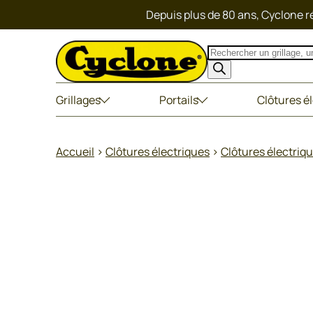
Depuis plus de 80 ans, Cyclone ré
Recherche
de
produits
Grillages
Portails
Clôtures é
Accueil
>
Clôtures électriques
>
Clôtures électriqu