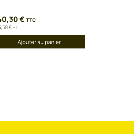
40,30
€
TTC
3,58
€
HT
Ajouter au panier