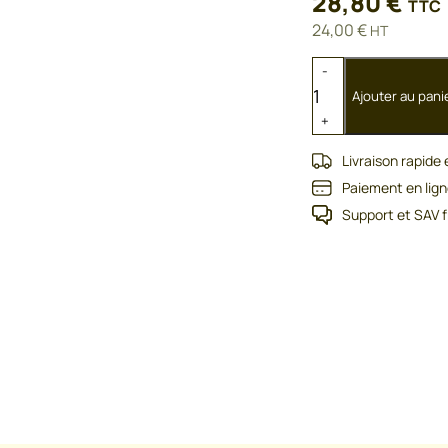
28,80
€
TTC
24,00
€
HT
quantité
-
de
Ajouter au pani
Attaches
+
rapides
électrique
Livraison rapide
HCE
Paiement en lign
1,60-
Support et SAV f
2,70mm