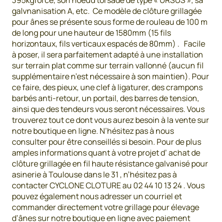
395kgforce, son noeud torsadé de type « URSUS », sa
galvnanisation A, etc. Ce modèle de clôture grillagée
pour ânes se présente sous forme de rouleau de 100 m
de long pour une hauteur de 1580mm (15 fils
horizontaux, fils verticaux espacés de 80mm) . Facile
à poser, il sera parfaitement adapté à une installation
sur terrain plat comme sur terrain vallonné (aucun fil
supplémentaire n’est nécessaire à son maintien). Pour
ce faire, des pieux, une clef à ligaturer, des crampons
barbés anti-retour, un portail, des barres de tension,
ainsi que des tendeurs vous seront nécessaires. Vous
trouverez tout ce dont vous aurez besoin à la vente sur
notre boutique en ligne. N’hésitez pas à nous
consulter pour être conseillés si besoin. Pour de plus
amples informations quant à votre projet d’ achat de
clôture grillagée en fil haute résistance galvanisé pour
asinerie à Toulouse dans le 31 , n’hésitez pas à
contacter CYCLONE CLOTURE au 02 44 10 13 24 . Vous
pouvez également nous adresser un courriel et
commander directement votre grillage pour élevage
d’ânes sur notre boutique en ligne avec paiement