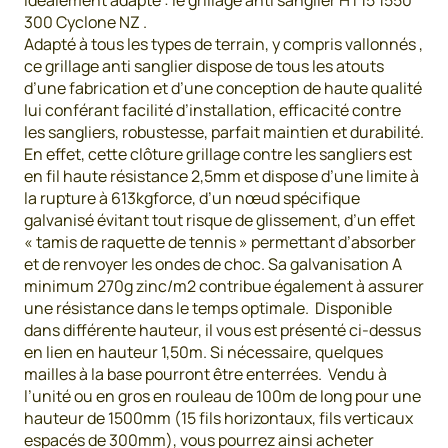
idéalement adapté : le grillage anti sanglier HT15 1550
300 Cyclone NZ .
Adapté à tous les types de terrain, y compris vallonnés ,
ce grillage anti sanglier dispose de tous les atouts
d’une fabrication et d’une conception de haute qualité
lui conférant facilité d’installation, efficacité contre
les sangliers, robustesse, parfait maintien et durabilité.
En effet, cette clôture grillage contre les sangliers est
en fil haute résistance 2,5mm et dispose d’une limite à
la rupture à 613kgforce, d’un nœud spécifique
galvanisé évitant tout risque de glissement, d’un effet
« tamis de raquette de tennis » permettant d’absorber
et de renvoyer les ondes de choc. Sa galvanisation A
minimum 270g zinc/m2 contribue également à assurer
une résistance dans le temps optimale. Disponible
dans différente hauteur, il vous est présenté ci-dessus
en lien en hauteur 1,50m. Si nécessaire, quelques
mailles à la base pourront être enterrées. Vendu à
l’unité ou en gros en rouleau de 100m de long pour une
hauteur de 1500mm (15 fils horizontaux, fils verticaux
espacés de 300mm), vous pourrez ainsi acheter