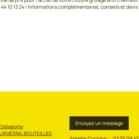
e de prix pour l’achat de votre clôture grillage anti chevreuil
 10 13 24 ! Informations complémentaires, conseils et devis
Envoyez un message
 Delaporte
UXMESNIL BOUTEILLES
Appeler Cyclone :
02 35 09 10