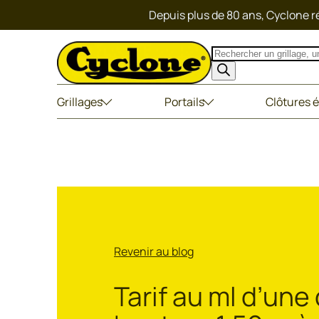
Depuis plus de 80 ans, Cyclone ré
Recherche
de
produits
Grillages
Portails
Clôtures é
Revenir au blog
Tarif au ml d’une