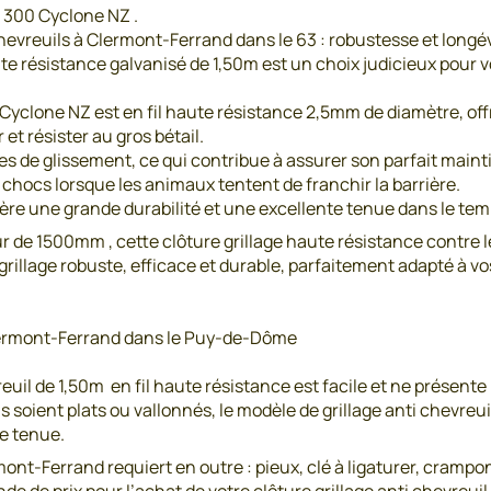
0 300 Cyclone NZ .
chevreuils à Clermont-Ferrand dans le 63 : robustesse et longé
te résistance galvanisé de 1,50m est un choix judicieux pour vou
Cyclone NZ est en fil haute résistance 2,5mm de diamètre, offra
et résister au gros bétail.
 de glissement, ce qui contribue à assurer son parfait mainti
 chocs lorsque les animaux tentent de franchir la barrière.
re une grande durabilité et une excellente tenue dans le tem
de 1500mm , cette clôture grillage haute résistance contre le
illage robuste, efficace et durable, parfaitement adapté à vos
 Clermont-Ferrand dans le Puy-de-Dôme
reuil de 1,50m en fil haute résistance est facile et ne présente
ls soient plats ou vallonnés, le modèle de grillage anti chevre
te tenue.
rmont-Ferrand requiert en outre : pieux, clé à ligaturer, cramp