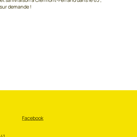
 et sa livraison à Clermont-Ferrand dans le 63 ,
 sur demande !
Facebook
 41