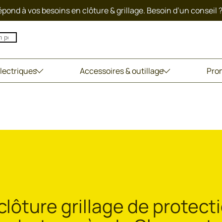
pond à vos besoins en clôture & grillage. Besoin d’un conseil 
lectriques
Accessoires & outillage
Pro
 clôture grillage de protect