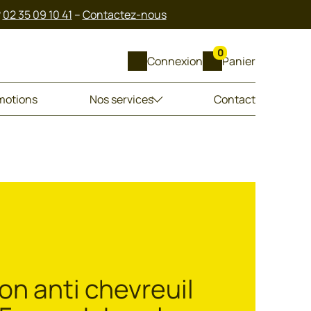
?
02 35 09 10 41
–
Contactez-nous
0
Connexion
Panier
motions
Nos services
Contact
ion anti chevreuil