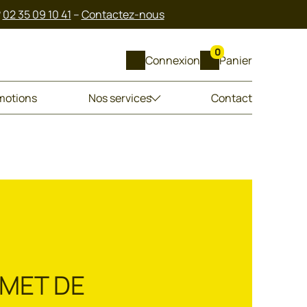
?
02 35 09 10 41
–
Contactez-nous
0
Connexion
Panier
motions
Nos services
Contact
MMET DE