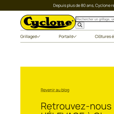
Depuis plus de 80 ans, Cyclone ré
Recherche
de
produits
Grillages
Portails
Clôtures é
Revenir au blog
Retrouvez-nous l