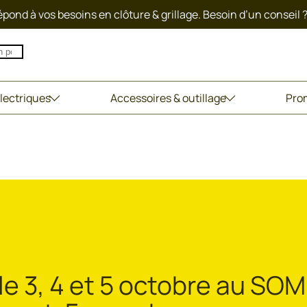
pond à vos besoins en clôture & grillage. Besoin d’un conseil 
lectriques
Accessoires & outillage
Pro
e 3, 4 et 5 octobre au SO