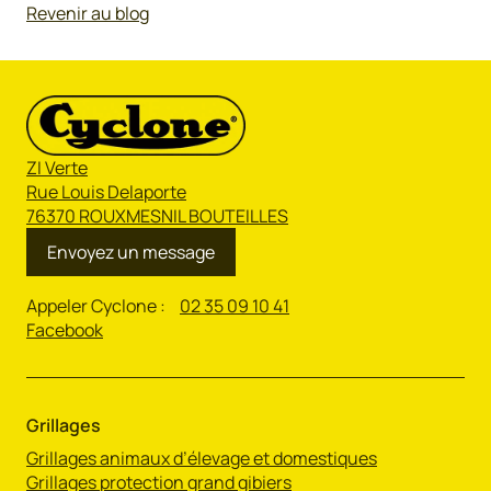
Revenir au blog
ZI Verte
Rue Louis Delaporte
76370 ROUXMESNIL BOUTEILLES
Envoyez un message
Appeler Cyclone :
02 35 09 10 41
Facebook
Grillages
Grillages animaux d’élevage et domestiques
Grillages protection grand gibiers