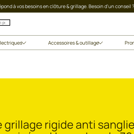
pond à vos besoins en clôture & grillage. Besoin d’un conseil 
lectriques
Accessoires & outillage
Pro
 grillage rigide anti sangli