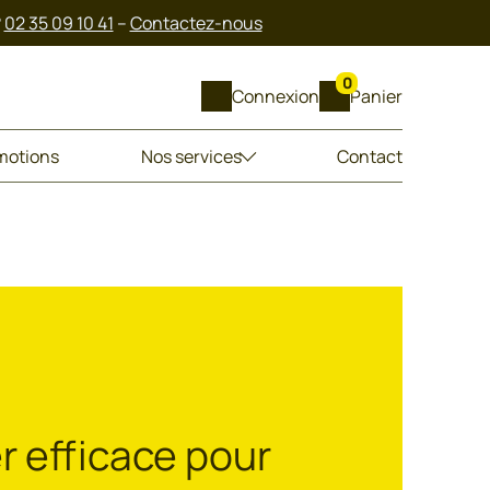
?
02 35 09 10 41
–
Contactez-nous
0
Connexion
Panier
motions
Nos services
Contact
er efficace pour