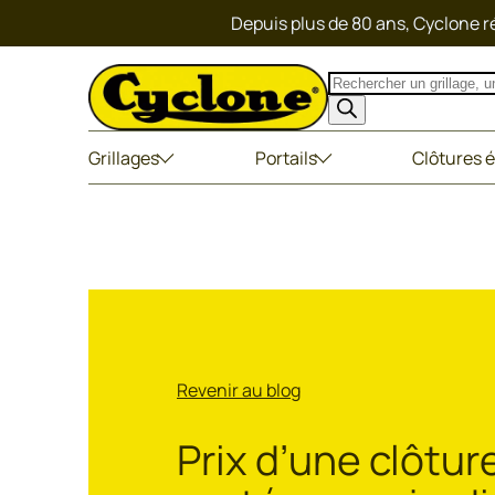
Depuis plus de 80 ans, Cyclone ré
Recherche
de
produits
Grillages
Portails
Clôtures é
Revenir au blog
Prix d’une clôture