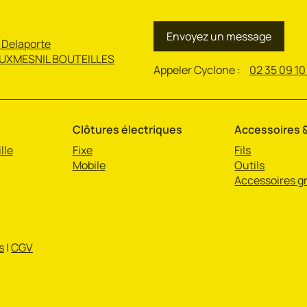
Envoyez un message
 Delaporte
UXMESNIL BOUTEILLES
Appeler Cyclone :
02 35 09 10
Clôtures électriques
Accessoires &
lle
Fixe
Fils
Mobile
Outils
Accessoires gr
s
|
CGV