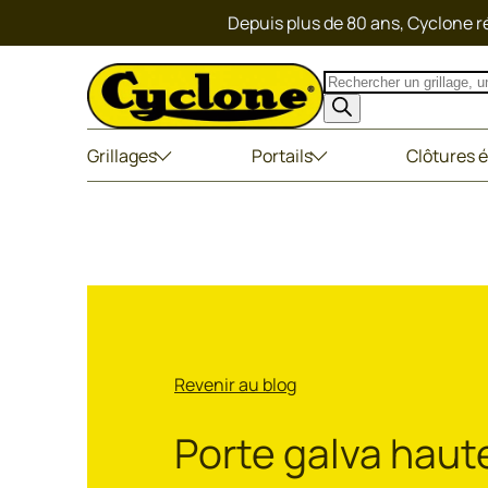
Depuis plus de 80 ans, Cyclone ré
Recherche
de
produits
Grillages
Portails
Clôtures é
Revenir au blog
Porte galva hau