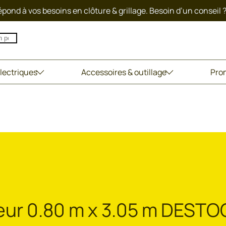
pond à vos besoins en clôture & grillage. Besoin d’un conseil 
lectriques
Accessoires & outillage
Pro
teur 0.80 m x 3.05 m DEST