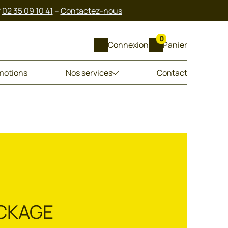
?
02 35 09 10 41
–
Contactez-nous
0
Connexion
Panier
motions
Nos services
Contact
OCKAGE