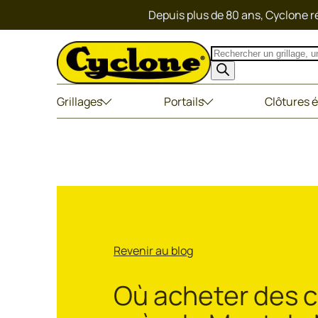
Depuis plus de 80 ans, Cyclone ré
Recherche
de
produits
Grillages
Portails
Clôtures é
Revenir au blog
Où acheter des c