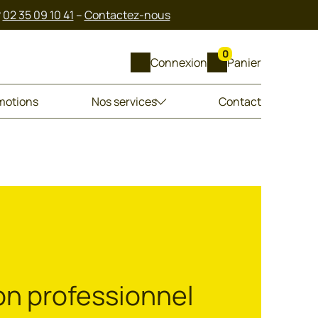
?
02 35 09 10 41
–
Contactez-nous
0
Connexion
Panier
motions
Nos services
Contact
on professionnel