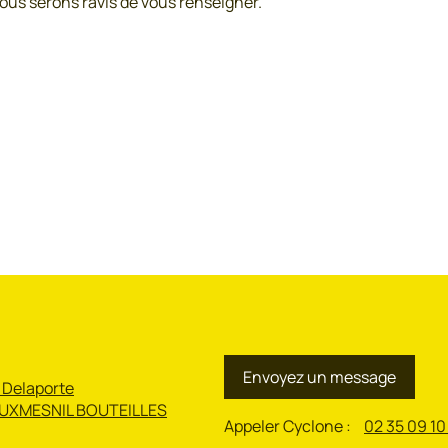
Nous serons ravis de vous renseigner.
Envoyez un message
 Delaporte
UXMESNIL BOUTEILLES
Appeler Cyclone :
02 35 09 10