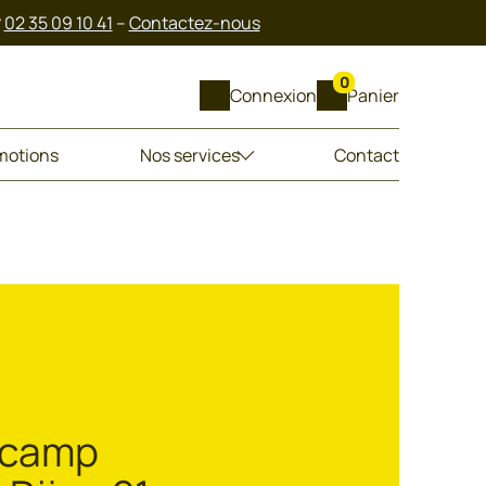
?
02 35 09 10 41
–
Contactez-nous
0
Connexion
Panier
motions
Nos services
Contact
n camp