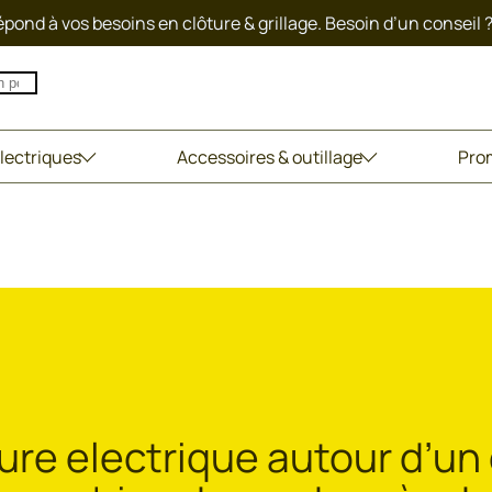
pond à vos besoins en clôture & grillage. Besoin d’un conseil 
lectriques
Accessoires & outillage
Pro
ture electrique autour d’u