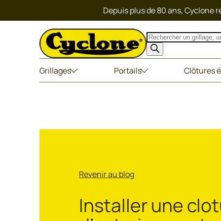
Depuis plus de 80 ans, Cyclone ré
Recherche
de
produits
Grillages
Portails
Clôtures é
Revenir au blog
Installer une clo