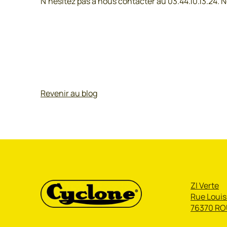
N’hésitez pas à nous contacter au 03.44.10.13.24. 
Revenir au blog
ZI Verte
Rue Louis
76370 RO