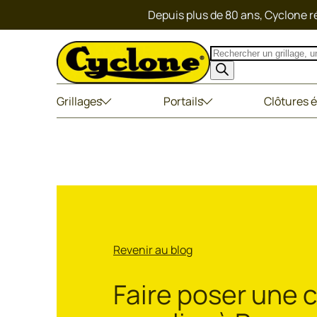
Depuis plus de 80 ans, Cyclone ré
Recherche
de
produits
Grillages
Portails
Clôtures é
Revenir au blog
Faire poser une c