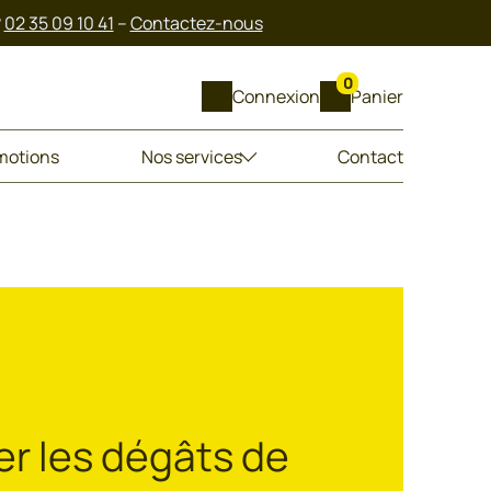
?
02 35 09 10 41
–
Contactez-nous
0
Connexion
Panier
motions
Nos services
Contact
er les dégâts de