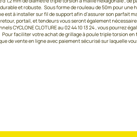
isé d’1,2 mm de diamètre triple torsion à maille hexagonale , de 
 durable et robuste. Sous forme de rouleau de 50m pour une ha
 est à installer sur fil de support afin d’assurer son parfait m
i-retour, portail, et tendeurs vous seront également nécessair
ionnels CYCLONE CLOTURE au 02 44 10 13 24 , vous pourrez égal
Pour faciliter votre achat de grillage à poule triple torsion en
que de vente en ligne avec paiement sécurisé sur laquelle vou