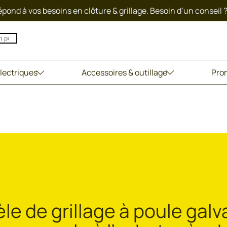
pond à vos besoins en clôture & grillage. Besoin d’un conseil 
lectriques
Accessoires & outillage
Pro
e de grillage à poule galva