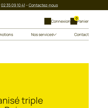
?
02 35 09 10 41
–
Contactez-nous
0
Connexion
Panier
motions
Nos services
Contact
nisé triple