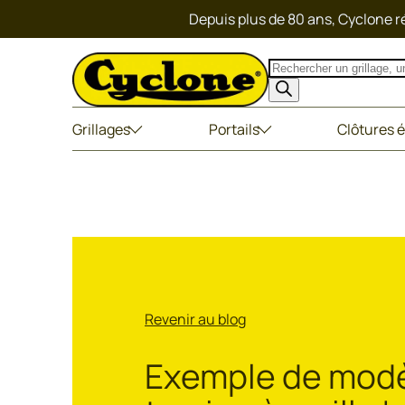
Depuis plus de 80 ans, Cyclone ré
Recherche
de
produits
Grillages
Portails
Clôtures é
Revenir au blog
Exemple de modèl