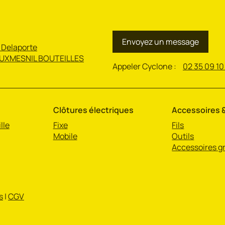
Envoyez un message
 Delaporte
UXMESNIL BOUTEILLES
Appeler Cyclone :
02 35 09 10
Clôtures électriques
Accessoires &
lle
Fixe
Fils
Mobile
Outils
Accessoires gr
s
|
CGV