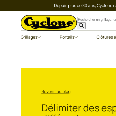
Depuis plus de 80 ans, Cyclone ré
Recherche
de
produits
Grillages
Portails
Clôtures é
Revenir au blog
Délimiter des es