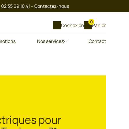
?
02 35 09 10 41
–
Contactez-nous
0
Connexion
Panier
motions
Nos services
Contact
ctriques pour