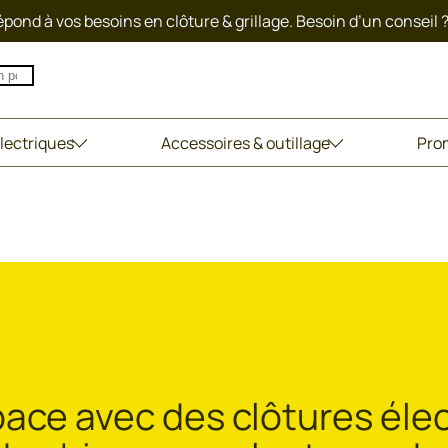
pond à vos besoins en clôture & grillage. Besoin d’un conseil 
lectriques
Accessoires & outillage
Pro
pace avec des clôtures éle